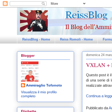
ReissBlog - Home
Reiss Romoli - Home
Forma
domenica 24 mar
Blogger
VXLAN + EV
Questo post è il
di una serie di 
realizzate attr
Ammiraglio Tofonoto
Visualizza il mio profilo
Continua a legge
completo
Pubblicato da
A
Etichette