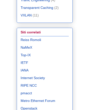
Traffic Engineering
(4)
Transparent Caching
(2)
VXLAN
(11)
Siti correlati
Reiss Romoli
NaMeX
Top-IX
IETF
IANA
Internet Society
RIPE NCC
pmacct
Metro Ethernet Forum
Openstack