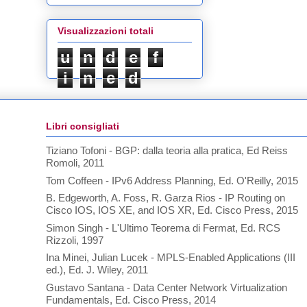
Visualizzazioni totali
u
n
d
e
f
i
n
e
d
Libri consigliati
Tiziano Tofoni - BGP: dalla teoria alla pratica, Ed Reiss
Romoli, 2011
Tom Coffeen - IPv6 Address Planning, Ed. O'Reilly, 2015
B. Edgeworth, A. Foss, R. Garza Rios - IP Routing on
Cisco IOS, IOS XE, and IOS XR, Ed. Cisco Press, 2015
Simon Singh - L'Ultimo Teorema di Fermat, Ed. RCS
Rizzoli, 1997
Ina Minei, Julian Lucek - MPLS-Enabled Applications (III
ed.), Ed. J. Wiley, 2011
Gustavo Santana - Data Center Network Virtualization
Fundamentals, Ed. Cisco Press, 2014