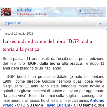
▼
martedì 19 luglio 2022
La seconda edizione del libro "BGP: dalla
teoria alla pratica"
Sono passati 11 anni esatti dall'uscita della prima edizione
del mio libro "
BGP: dalla teoria alla pratica
", e dopo 11
anni c'era bisogno di un "tagliando".
Il BGP benché un protocollo datato (è nato nel lontano
1989), come direbbe Guccini "sembra quasi cosa viva".
Negli ultimi 11 anni sono state introdotte molte novità e
quindi era giusto mettersi di nuovo al lavoro per aggiornare
"la cosa viva". Essendo ormai sulla soglia di consegnare i
miei neuroni al riposo, ho chiesto ai miei cari amici,
Antonio
Prado
- CTO SBTAP
e
Flavio Luciani
- CTO Namex,
due