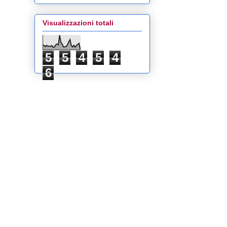
Visualizzazioni totali
5
5
4
5
4
6