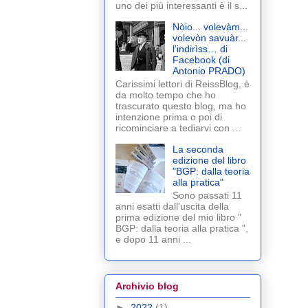
uno dei più interessanti è il s...
Nòio... volevàm...
volevòn savuàr...
l'indirìss… di
Facebook (di
Antonio PRADO)
Carissimi lettori di ReissBlog, è
da molto tempo che ho
trascurato questo blog, ma ho
intenzione prima o poi di
ricominciare a tediarvi con ...
La seconda
edizione del libro
"BGP: dalla teoria
alla pratica"
Sono passati 11
anni esatti dall'uscita della
prima edizione del mio libro "
BGP: dalla teoria alla pratica ",
e dopo 11 anni ...
Archivio blog
►
2022
(1)