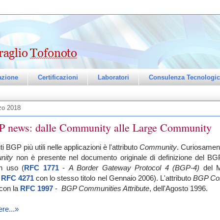
zione
Certificazioni
Laboratori
Consulenza Tecnologic
zo 2018
 news: dalle Community alle Large Community
ti BGP più utili nelle applicazioni è l'attributo
Community
. Curiosament
nity
non è presente nel documento originale di definizione del BG
in uso (
RFC 1771
-
A Border Gateway Protocol 4 (BGP-4)
del M
a
RFC 4271
con lo stesso titolo nel Gennaio 2006). L'attributo
BGP Co
i con la
RFC 1997
-
BGP Communities Attribute
, dell'Agosto 1996.
re...»