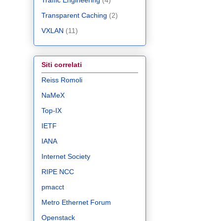
Traffic Engineering
(4)
Transparent Caching
(2)
VXLAN
(11)
Siti correlati
Reiss Romoli
NaMeX
Top-IX
IETF
IANA
Internet Society
RIPE NCC
pmacct
Metro Ethernet Forum
Openstack