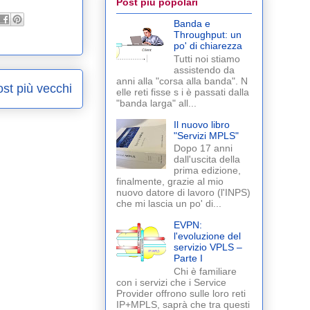
Post più popolari
Banda e
Throughput: un
po' di chiarezza
Tutti noi stiamo
assistendo da
anni alla "corsa alla banda". N
st più vecchi
elle reti fisse s i è passati dalla
"banda larga" all...
Il nuovo libro
"Servizi MPLS"
Dopo 17 anni
dall'uscita della
prima edizione,
finalmente, grazie al mio
nuovo datore di lavoro (l'INPS)
che mi lascia un po' di...
EVPN:
l'evoluzione del
servizio VPLS –
Parte I
Chi è familiare
con i servizi che i Service
Provider offrono sulle loro reti
IP+MPLS, saprà che tra questi