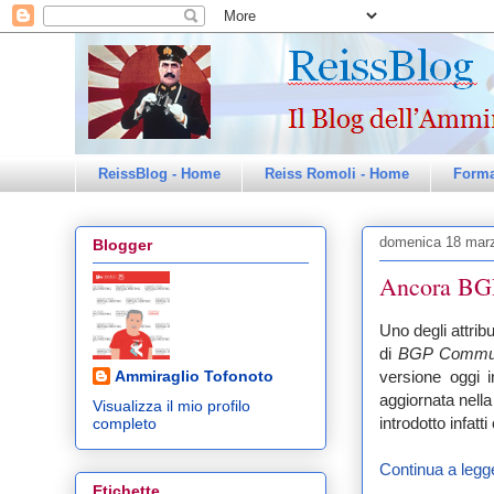
ReissBlog - Home
Reiss Romoli - Home
Forma
domenica 18 mar
Blogger
Ancora BGP
Uno degli attribu
di
BGP Commu
versione oggi 
Ammiraglio Tofonoto
aggiornata nell
Visualizza il mio profilo
introdotto infatt
completo
Continua a legge
Etichette