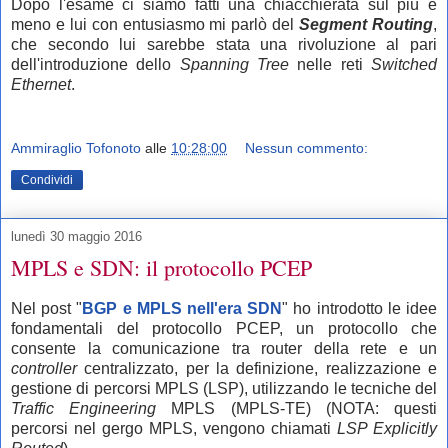
Dopo l'esame ci siamo fatti una chiacchierata sul più e
meno e lui con entusiasmo mi parlò del
Segment Routing
,
che secondo lui sarebbe stata una rivoluzione al pari
dell'introduzione dello
Spanning Tree
nelle reti
Switched
Ethernet
.
Ammiraglio Tofonoto
alle
10:28:00
Nessun commento:
Condividi
lunedì 30 maggio 2016
MPLS e SDN: il protocollo PCEP
Nel post "
BGP e MPLS nell'era SDN
" ho introdotto le idee
fondamentali del protocollo PCEP, un protocollo che
consente la comunicazione tra router della rete e un
controller
centralizzato, per la definizione, realizzazione e
gestione di percorsi MPLS (LSP), utilizzando le tecniche del
Traffic Engineering
MPLS (MPLS-TE) (NOTA: questi
percorsi
nel gergo MPLS, vengono chiamati
LSP Explicitly