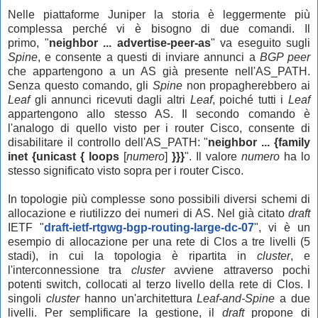
Nelle piattaforme Juniper la storia è leggermente più
complessa perché vi è bisogno di due comandi. Il
primo,
"
neighbor ... advertise-peer-as
" va eseguito sugli
Spine
, e consente a questi di inviare annunci a
BGP peer
che appartengono a un AS già presente
nell'AS_PATH.
Senza questo comando, gli
Spine
non propagherebbero ai
Leaf
gli annunci ricevuti dagli altri
Leaf
, poiché tutti i
Leaf
appartengono allo stesso AS. Il secondo comando è
l'analogo di quello visto per i router Cisco, consente di
disabilitare il controllo dell'AS_PATH:
"
neighbor ...
{
family
inet
{unicast
{
loops
[
numero
]
}
}
}
".
Il valore
numero
ha lo
stesso significato visto sopra per i router Cisco.
In topologie più complesse sono possibili diversi schemi di
allocazione e riutilizzo dei numeri di AS. Nel già citato
draft
IETF "
draft-ietf-rtgwg-bgp-routing-large-dc-07
", vi è un
esempio di allocazione per una rete di Clos a tre livelli (5
stadi), in cui la topologia è ripartita in
cluster
, e
l'interconnessione tra
cluster
avviene attraverso pochi
potenti switch, collocati al terzo livello della rete di Clos. I
singoli
cluster
hanno un'architettura
Leaf-and-Spine
a due
livelli. Per semplificare la gestione, il
draft
propone di