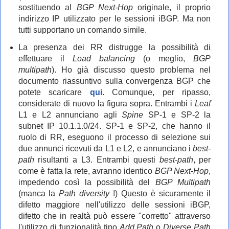
sostituendo al
BGP Next-Hop
originale, il proprio
indirizzo IP utilizzato per le sessioni iBGP. Ma non
tutti supportano un comando simile.
La presenza dei RR distrugge la possibilità di
effettuare il
Load balancing
(o meglio,
BGP
multipath
). Ho già discusso questo problema nel
documento riassuntivo sulla convergenza BGP che
potete scaricare
qui
. Comunque, per ripasso,
considerate di nuovo la figura sopra. Entrambi i
Leaf
L1 e L2 annunciano agli
Spine
SP-1 e SP-2 la
subnet IP 10.1.1.0/24. SP-1 e SP-2, che hanno il
ruolo di RR, eseguono il processo di selezione sui
due annunci ricevuti da L1 e L2, e annunciano i
best-
path
risultanti a L3. Entrambi questi
best-path
, per
come è fatta la rete, avranno identico
BGP Next-Hop
,
impedendo così la possibilità del
BGP Multipath
(manca la
Path diversity
!) Questo è sicuramente il
difetto maggiore nell'utilizzo delle sessioni iBGP,
difetto che in realtà può essere "corretto" attraverso
l'utilizzo di funzionalità tipo
Add Path
o
Diverse Path