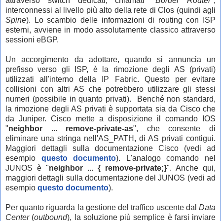
attraverso switch dedicati, chiamati "
Border Router
",
interconnessi al livello più alto della rete di Clos (quindi agli
Spine
). Lo scambio delle informazioni di routing con ISP
esterni, avviene in modo assolutamente classico attraverso
sessioni eBGP.
Un accorgimento da adottare, quando si annuncia un
prefisso verso gli ISP, è la rimozione degli AS (privati)
utilizzati all'interno della IP Fabric. Questo per evitare
collisioni con altri AS che potrebbero utilizzare gli stessi
numeri (possibile in quanto privati). Benché non standard,
la rimozione degli AS privati è supportata sia da Cisco che
da Juniper. Cisco mette a disposizione il comando IOS
"
neighbor ... remove-private-as
", che consente di
eliminare una stringa nell'AS_PATH, di AS privati contigui.
Maggiori dettagli sulla documentazione Cisco (vedi ad
esempio
questo documento
). L'analogo comando nel
JUNOS è "
neighbor ... { remove-private;}
". Anche qui,
m
aggiori dettagli sulla documentazione del JUNOS (vedi ad
esempio
questo documento
).
Per quanto riguarda la gestione del traffico uscente dal
Data
Center
(
outbound
), la soluzione più semplice è farsi inviare