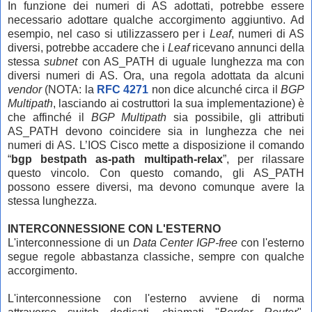
In funzione dei numeri di AS adottati, potrebbe essere
necessario adottare qualche accorgimento aggiuntivo. Ad
esempio, nel caso si utilizzassero per i
Leaf
, numeri di AS
diversi, potrebbe accadere che i
Leaf
ricevano annunci della
stessa
subnet
con AS_PATH di uguale lunghezza ma con
diversi numeri di AS. Ora, una regola adottata da alcuni
vendor
(NOTA: la
RFC 4271
non dice alcunché circa il
BGP
Multipath
, lasciando ai costruttori la sua implementazione) è
che affinché il
BGP Multipath
sia possibile, gli attributi
AS_PATH devono coincidere sia in lunghezza che nei
numeri di AS. L’IOS Cisco mette a disposizione il comando
“
bgp bestpath as-path multipath-relax
”, per rilassare
questo vincolo. Con questo comando, gli AS_PATH
possono essere diversi, ma devono comunque avere la
stessa lunghezza.
INTERCONNESSIONE CON L'ESTERNO
L'interconnessione di un
Data Center IGP-free
con l'esterno
segue regole abbastanza classiche, sempre con qualche
accorgimento.
L'interconnessione con l'esterno avviene di norma