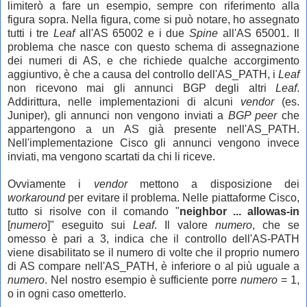
limiterò a fare un esempio, sempre con riferimento alla
figura sopra. Nella figura, come si può notare, ho assegnato
tutti i tre
Leaf
all'AS 65002 e i due
Spine
al
l'AS 65001. Il
problema che nasce con questo schema di assegnazione
dei numeri di AS, e che richiede
qualche accorgimento
aggiuntivo, è che a causa del controllo dell'AS_PATH, i
Leaf
non ricevono mai gli annunci BGP degli altri
Leaf
.
Addirittura, nelle implementazioni di alcuni
vendor
(es.
Juniper), gli annunci non vengono inviati a
BGP peer
che
appartengono a un AS già presente nell'AS_PATH.
Nell'implementazione Cisco gli annunci vengono invece
inviati, ma vengono scartati da chi li riceve.
Ovviamente i
vendor
mettono a disposizione dei
workaround
per evitare il problema. Nelle piattaforme Cisco,
tutto si risolve con il comando "
neighbor ... allowas-in
[
numero
]" eseguito sui
Leaf
. Il valore
numero
, che se
omesso è pari a 3, indica che il controllo dell'AS-PATH
viene disabilitato se il numero di volte che il proprio numero
di AS compare nell'AS_PATH, è inferiore o al più uguale a
numero
. Nel nostro esempio è sufficiente porre
numero
= 1,
o in ogni caso ometterlo.