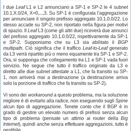
I due
Leaf
L1 e L2 annunciano a SP-1 e SP-2 le 4
subnet
10.1.X.0/24, X=0,...,3. Su SP-1 è configurata l'aggregazione
per annunciare il singolo prefisso aggregato 10.1.0.0/22. Lo
stesso accade su SP-2, non riportato nella figura per motivi
di spazio.
Il
Leaf
L3 (come gli altri due) riceverà due annunci
del prefisso aggregato 10.1.0.0/22
, rispettivamente da SP-1
e SP-2. Supponiamo che su L3 sia abilitato il
BGP
multipath
. Ciò significa che il traffico
Leaf-to-Leaf
generato
da L3 verrà ripartito più o meno equamente tra SP-1 e SP-2.
Ora, si supponga che collegamento tra L1 e SP-1 vada fuori
servizio. Ne segue che tutto il traffico originato da L3 e
diretto alle due
subnet
attestate a L1, che fa transito su SP-
1, non arriverà mai a destinazione (a destinazione arriva
solo la porzione di traffico che fa transito su SP-2).
Vi sono dei
workaround
a questo problema, ma la soluzione
migliore è di evitarlo alla radice, non eseguendo sugli
Spine
alcun tipo di aggregazione. Tenete conto che il BGP è in
grado di gestire un elevato numero di prefissi senza alcun
tipo di problema (pensate un attimo ai router della
Big
Internet
), quindi anche senza effettuare aggregazioni, tutto è
gestibile.