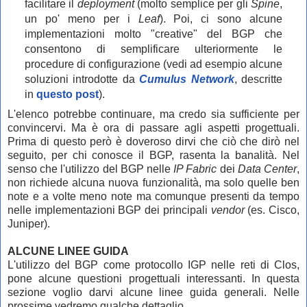
facilitare il
deployment
(molto semplice per gli
Spine
,
un po' meno per i
Leaf
). Poi, ci sono alcune
implementazioni molto "creative" del BGP che
consentono di semplificare ulteriormente le
procedure di configurazione (vedi ad esempio alcune
soluzioni introdotte da
Cumulus Network
, descritte
in
questo post
).
L'elenco potrebbe continuare, ma credo sia sufficiente per
convincervi. Ma è ora di passare agli aspetti progettuali.
Prima di questo però è doveroso dirvi che ciò che dirò nel
seguito, per chi conosce il BGP, rasenta la banalità. Nel
senso che l'utilizzo del BGP nelle
IP Fabric
dei
Data Center
,
non richiede alcuna nuova funzionalità, ma solo quelle ben
note e a volte meno note ma comunque presenti da tempo
nelle implementazioni BGP dei principali
vendor
(es. Cisco,
Juniper).
ALCUNE LINEE GUIDA
L'utilizzo del BGP come protocollo IGP nelle reti di Clos,
pone alcune questioni progettuali interessanti. In questa
sezione voglio darvi alcune linee guida generali. Nelle
prossime vedremo qualche dettaglio.