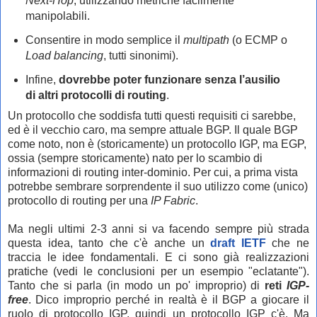
Next-Hop
, utilizzando metriche facilmente
manipolabili.
Consentire in modo semplice il
multipath
(o ECMP o
Load balancing
, tutti sinonimi).
Infine,
dovrebbe poter funzionare senza l’ausilio
di altri protocolli di routing
.
Un protocollo che soddisfa tutti questi requisiti ci sarebbe,
ed è il vecchio caro, ma sempre attuale BGP. Il quale BGP
come noto, non è (storicamente) un protocollo IGP, ma EGP,
ossia (sempre storicamente) nato per lo scambio di
informazioni di routing inter-dominio. Per cui, a prima vista
potrebbe sembrare sorprendente il suo utilizzo come (unico)
protocollo di routing per una
IP Fabric
.
Ma negli ultimi 2-3 anni si va facendo sempre più strada
questa idea, tanto che c'è anche un
draft IETF
che ne
traccia le idee fondamentali. E ci sono già realizzazioni
pratiche (vedi le conclusioni per un esempio "eclatante").
Tanto che si parla (in modo un po' improprio) di
reti
IGP-
free
. Dico improprio perché in realtà è il BGP a giocare il
ruolo di protocollo IGP, quindi un protocollo IGP c'è. Ma