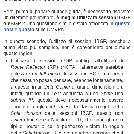
Però, prima di parlare di linee guida, è necessario risolvere
un dilemma preliminare:
è meglio utilizzare sessioni iBGP
o eBGP
? Una questione simile è stata affrontata in
questo
post
e
questo
sulle DMVPN.
In questo scenario, l'utilizzo di sessioni iBGP, benché a
prima vista più semplice, non è conveniente per almeno
queste ragioni:
L'utilizzo di sessioni iBGP obbliga all'utilizzo di
Route Reflector
(RR) (NOTA: l'alternativa sarebbe
utilizzare un
full mesh
di sessioni iBGP, ma credo
che nessuno possa pensare, neanche lontanamente,
a questo, in un
Data Center
di grandi dimensioni ...).
Infatti, quando un
Leaf
annuncia a uno
Spine
una
subnet IP
, questa deve necessariamente essere
annunciata agli altri
Leaf
. Per la classica regola dello
Split Horizon
delle sessioni iBGP, questo non
avverrebbe senza l'ausilio di RR, che sono gli unici
tipi di router a cui è permesso violare la
regola
dello
Split Horizon
. Il lettore potrebbe pensare che il