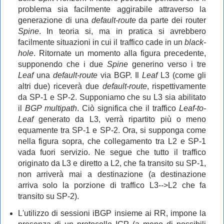
problema sia facilmente aggirabile attraverso la
generazione di una
default-route
da parte dei router
Spine
. In teoria si, ma in pratica si avrebbero
facilmente situazioni in cui il traffico cade in un
black-
hole
. Ritornate un momento alla figura precedente,
supponendo che i due
Spine
generino verso i tre
Leaf
una
default-route
via BGP. Il
Leaf
L3 (come gli
altri due) riceverà due
default-route
, rispettivamente
da SP-1 e SP-2. Supponiamo che su L3 sia abilitato
il
BGP multipath
. Ciò significa che il traffico
Leaf-to-
Leaf
generato da L3, verrà ripartito più o meno
equamente tra SP-1 e SP-2. Ora, si supponga come
nella figura sopra, che collegamento tra L2 e SP-1
vada fuori servizio. Ne segue che tutto il traffico
originato da L3 e diretto a L2, che fa transito su SP-1,
non arriverà mai a destinazione (a destinazione
arriva solo la porzione di traffico L3-->L2 che fa
transito su SP-2).
L'utilizzo di sessioni iBGP insieme ai RR,
impone la