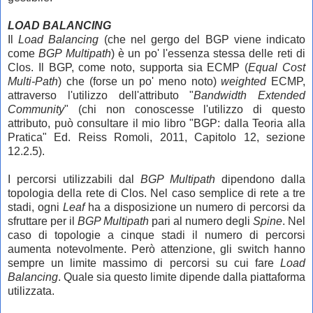
LOAD BALANCING
Il
Load Balancing
(che nel gergo del BGP viene indicato
come
BGP Multipath
) è un po' l'essenza stessa delle reti di
Clos. Il BGP, come noto, supporta sia ECMP (
Equal Cost
Multi-Path
) che (forse un po' meno noto)
weighted
ECMP,
attraverso l'utilizzo dell'attributo "
Bandwidth Extended
Community
" (chi non conoscesse l'utilizzo di questo
attributo, può consultare il mio libro "BGP: dalla Teoria alla
Pratica" Ed. Reiss Romoli, 2011, Capitolo 12, sezione
12.2.5).
I percorsi utilizzabili dal
BGP Multipath
dipendono dalla
topologia della rete di Clos. Nel caso semplice di rete a tre
stadi, ogni
Leaf
ha a disposizione un numero di percorsi da
sfruttare per il
BGP Multipath
pari al numero degli
Spine
. Nel
caso di topologie a cinque stadi il numero di percorsi
aumenta notevolmente. Però attenzione, gli switch hanno
sempre un limite massimo di percorsi su cui fare
Load
Balancing
. Quale sia questo limite dipende dalla piattaforma
utilizzata.