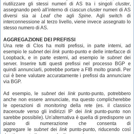
riutilizzare gli stessi numeri di AS tra i singoli
cluster
,
assegnando però all'interno di ciascun
cluster
numeri di AS
diversi sia ai
Leaf
che agli
Spine
. Agli switch di
interconnessione al terzo livello, viene invece assegnato lo
stesso numero di AS.
AGGREGAZIONE DEI PREFISSI
Una rete di Clos ha molti prefissi, in parte interni, ad
esempio le
subnet
dei
link
punto-punto e delle interfacce di
Loopback, e in parte esterni, ad esempio le
subnet
dei
server. Inserire tutti questi prefissi nel processo BGP e
quindi annunciarli, potrebbe portare a FIB molto grandi. Per
cui è bene valutare accuratamente i prefissi da annunciare
via BGP.
Ad esempio, le
subnet
dei
link
punto-punto, potrebbero
anche non essere annunciate, ma questo complicherebbe
le operazioni di
monitoring
della rete (es. il classico
traceroute
verso gli indirizzi IP dei
link
punto-punto non
sarebbe possibile). Un'alternativa è quella di predisporre un
piano di numerazione che consenta di
aggregare
le
subnet
dei
link
punto-punto, riducendo così