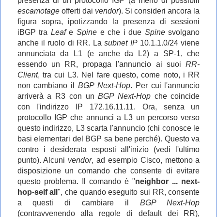
presenza di un protocollo IGP (a meno di possibili
escamotage
offerti dai
vendor
). Si consideri ancora la
figura sopra, ipotizzando la presenza di sessioni
iBGP tra
Leaf
e
Spine
e che i due
Spine
svolgano
anche il ruolo di RR. La
subnet IP
10.1.1.0/24 viene
annunciata da L1 (e anche da L2) a SP-1, che
essendo un RR, propaga l'annuncio ai suoi
RR-
Client
, tra cui L3. Nel fare questo, come noto, i RR
non cambiano il
BGP Next-Hop
. Per cui l'annuncio
arriverà a R3 con un
BGP Next-Hop
che coincide
con l'indirizzo IP 172.16.11.11. Ora, senza un
protocollo IGP che annunci a L3 un percorso verso
questo indirizzo, L3 scarta l'annuncio (chi conosce le
basi elementari del BGP sa bene perché). Questo va
contro i desiderata esposti all'inizio (vedi l'ultimo
punto). Alcuni
vendor
, ad esempio Cisco, mettono a
disposizione un comando che consente di evitare
questo problema. Il comando è "
neighbor ... next-
hop-self all
", che quando eseguito sui RR, consente
a questi di cambiare il
BGP Next-Hop
(contravvenendo alla regole di default dei RR),