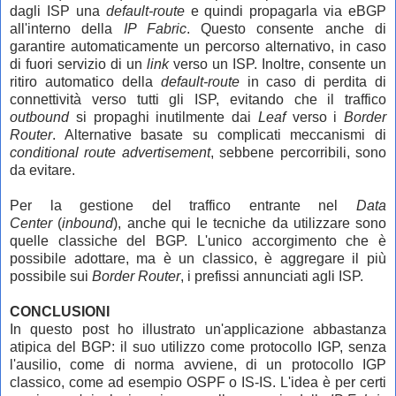
dagli ISP una
default-route
e quindi propagarla via eBGP
all'interno della
IP Fabric
. Questo consente anche di
garantire automaticamente un percorso alternativo, in caso
di fuori servizio di un
link
verso un ISP. Inoltre, consente un
ritiro automatico della
default-route
in caso di perdita di
connettività verso tutti gli ISP, evitando che il traffico
outbound
si propaghi inutilmente dai
Leaf
verso i
Border
Router
. Alternative basate su complicati meccanismi di
conditional route advertisement
, sebbene percorribili, sono
da evitare.
Per la gestione del traffico entrante ne
l
Data
Center
(
inbound
), anche qui le tecniche da utilizzare sono
quelle classiche del BGP. L'unico accorgimento che è
possibile adottare, ma è un classico, è aggregare il più
possibile sui
Border Router
, i prefissi annunciati agli ISP.
CONCLUSIONI
In questo post ho illustrato un'applicazione abbastanza
atipica del BGP: il suo utilizzo come protocollo IGP, senza
l'ausilio, come di norma avviene, di un protocollo IGP
classico, come ad esempio OSPF o IS-IS. L'idea è per certi