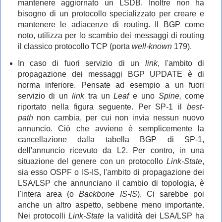
mantenere aggiornato un LSDB. Inoltre non ha
bisogno di un protocollo specializzato per creare e
mantenere le adiacenze di routing. Il BGP come
noto, utilizza per lo scambio dei messaggi di routing
il classico protocollo TCP (porta
well-known
179).
In caso di fuori servizio di un
link
, l'ambito di
propagazione dei messaggi BGP UPDATE è di
norma inferiore. Pensate ad esempio a un fuori
servizio di un
link
tra un
Leaf
e uno
Spine,
come
riportato nella figura seguente.
Per SP-1 il
best-
path
non cambia, per cui non invia nessun nuovo
annuncio. Ciò che avviene è semplicemente la
cancellazione dalla tabella BGP di SP-1,
dell'annuncio ricevuto da L2. Per contro, in una
situazione del genere con un protocollo
Link-State
,
sia esso OSPF o IS-IS, l'ambito di propagazione dei
LSA/LSP che annunciano il cambio di topologia, è
l'intera area (o
Backbone IS-IS
). Ci sarebbe poi
anche un altro aspetto, sebbene meno importante.
Nei protocolli
Link-State
la validità dei LSA/LSP ha