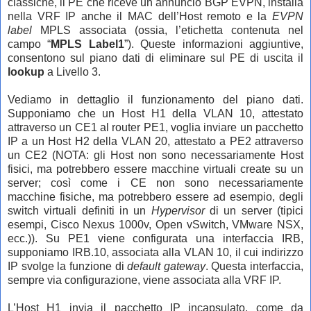
classiche, il PE che riceve un annuncio BGP EVPN, installa
nella VRF IP anche il MAC dell’Host remoto e la
EVPN
label
MPLS associata (ossia, l’etichetta contenuta nel
campo “
MPLS Label1
”). Queste informazioni aggiuntive,
consentono sul piano dati di eliminare sul PE di uscita il
lookup
a Livello 3.
Vediamo in dettaglio il funzionamento del piano dati.
Supponiamo che un Host H1 della VLAN 10, attestato
attraverso un CE1 al router PE1, voglia inviare un pacchetto
IP a un Host H2 della VLAN 20, attestato a PE2 attraverso
un CE2 (NOTA: gli Host non sono necessariamente Host
fisici, ma potrebbero essere macchine virtuali create su un
server; così come i CE non sono necessariamente
macchine fisiche, ma potrebbero essere ad esempio, degli
switch virtuali definiti in un
Hypervisor
di un server (tipici
esempi, Cisco Nexus 1000v, Open vSwitch, VMware NSX,
ecc.)). Su PE1 viene configurata una interfaccia IRB,
supponiamo IRB.10, associata alla VLAN 10, il cui indirizzo
IP svolge la funzione di
default gateway
. Questa interfaccia,
sempre via configurazione, viene associata alla VRF IP.
L’Host H1 invia il pacchetto IP incapsulato, come da