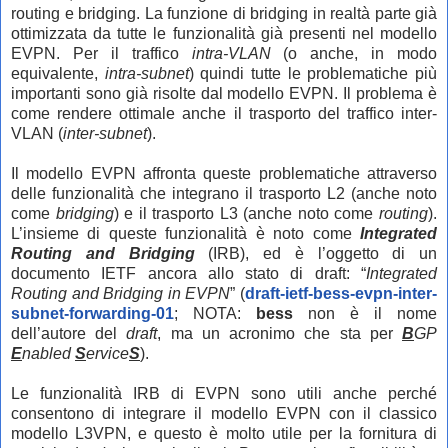
routing e bridging. La funzione di bridging in realtà parte già
ottimizzata da tutte le funzionalità già presenti nel modello
EVPN. Per il traffico
intra-VLAN
(o anche, in modo
equivalente,
intra-subnet
) quindi tutte le problematiche più
importanti sono già risolte dal modello EVPN. Il problema è
come rendere ottimale anche il trasporto del traffico inter-
VLAN (
inter-subnet
).
Il modello EVPN affronta queste problematiche attraverso
delle funzionalità che integrano il trasporto L2 (anche noto
come
bridging
) e il trasporto L3 (anche noto come
routing
).
L’insieme di queste funzionalità è noto come
Integrated
Routing and Bridging
(IRB), ed è l’oggetto di un
documento IETF ancora allo stato di draft: “
Integrated
Routing and Bridging in EVPN
” (
draft-ietf-bess-evpn-inter-
subnet-forwarding-01
; NOTA:
bess
non è il nome
dell’autore del
draft
, ma un acronimo che sta per
B
GP
E
nabled
S
ervice
S
).
Le funzionalità IRB di EVPN sono utili anche perché
consentono di integrare il modello EVPN con il classico
modello L3VPN, e questo è molto utile per la fornitura di