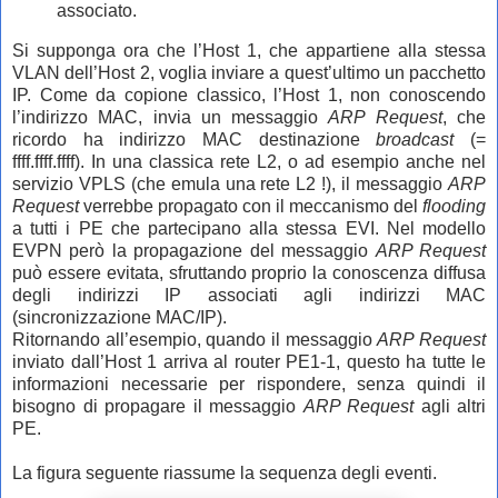
associato.
Si supponga ora che l’Host 1, che appartiene alla stessa
VLAN dell’Host 2, voglia inviare a quest’ultimo un pacchetto
IP. Come da copione classico, l’Host 1, non conoscendo
l’indirizzo MAC, invia un messaggio
ARP Request
, che
ricordo ha indirizzo MAC destinazione
broadcast
(=
ffff.ffff.ffff). In una classica rete L2, o ad esempio anche nel
servizio VPLS (che emula una rete L2 !), il messaggio
ARP
Request
verrebbe propagato con il meccanismo del
flooding
a tutti i PE che partecipano alla stessa EVI. Nel modello
EVPN però la propagazione del messaggio
ARP Request
può essere evitata, sfruttando proprio la conoscenza diffusa
degli indirizzi IP associati agli indirizzi MAC
(sincronizzazione MAC/IP).
Ritornando all’esempio, quando il messaggio
ARP Request
inviato dall’Host 1 arriva al router PE1-1, questo ha tutte le
informazioni necessarie per rispondere, senza quindi il
bisogno di propagare il messaggio
ARP Request
agli altri
PE.
La figura seguente riassume la sequenza degli eventi.