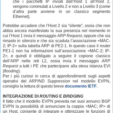
che i pacchetti IP inviati dall’Host 1 all’Host 2,
vengono commutati a Livello 2 e non a Livello 3 (come
d’altra parte avviene in un classico segmento
Ethernet).
Potrebbe accadere che l’Host 2 sia “silente”, ossia che non
abbia ancora manifestato la sua presenza nel momento in
cui l’Host 1 invia il messaggio
ARP Request
, oppure che sia
rimasto in silenzio e che sia scaduta l’associazione <MAC-
2; IP-2> sulla tabella ARP di PE2-1. In questo caso il router
PE1-1 non ha informazioni sull’associazione <MAC-2; IP-
2>, e quindi è obbligato a seguire il copione classico
dell’ARP nelle reti L2, ossia invia il messaggio
ARP
Request
a tutti i PE che partecipano alla stesa istanza EVI
(
flooding
).
Per i più curiosi in cerca di approfondimenti sugli aspetti
operativi del
ARP/ND
Suppression
nel modello EVPN,
consiglio la lettura di questo breve
documento IETF
.
INTEGRAZIONE DI
ROUTING
E
BRIDGING
Il fatto che il modello EVPN preveda nei suoi annunci BGP
EVPN la possibilità di annunciare la coppia <MAC; IP> di
un Host, consente di integrare e ottimizzare le funzioni di