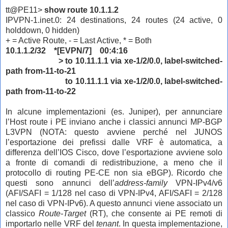
tt@PE11>
show route 10.1.1.2
IPVPN-1.inet.0: 24 destinations, 24 routes (24 active, 0
holddown, 0 hidden)
+ = Active Route, - = Last Active, * = Both
10.1.1.2/32 *[EVPN/7] 00:4:16
> to 10.11.1.1 via xe-1/2/0.0, label-switched-
path from-11-to-21
to 10.11.1.1 via xe-1/2/0.0, label-switched-
path from-11-to-22
In alcune implementazioni (es. Juniper), per annunciare
l’Host route i PE inviano anche i classici annunci MP-BGP
L3VPN (NOTA: questo avviene perché nel JUNOS
l’esportazione dei prefissi dalle VRF è automatica, a
differenza dell’IOS Cisco, dove l’esportazione avviene solo
a fronte di comandi di redistribuzione, a meno che il
protocollo di routing PE-CE non sia eBGP). Ricordo che
questi sono annunci dell’
address-family
VPN-IPv4/v6
(AFI/SAFI = 1/128 nel caso di VPN-IPv4, AFI/SAFI = 2/128
nel caso di VPN-IPv6). A questo annunci viene associato un
classico
Route-Target
(RT), che consente ai PE remoti di
importarlo nelle VRF del
tenant
. In questa implementazione,