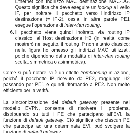
Ethernet con indirizzo MAC destinazione MAC-DG.
Questo significa che deve eseguire un
lookup
a livello
IP, per inoltrare il pacchetto verso l’indirizzo IP
destinazione (= IP-2), ossia, in altre parole PE1
esegue l’operazione di
inter-vlan routing
.
Il pacchetto viene quindi inoltrato, via routing IP
classico, all’Host destinazione H2 (in realtà, come
mostrerò nel seguito, il routing IP non è tanto classico;
nella figura ho omesso gli indirizzi MAC utilizzati,
poiché dipendono dalla modalità di
inter-vlan routing
scelta, simmetrica o asimmetrica).
Come si può notare, vi è un effetto
trombooning
in azione,
poiché il pacchetto IP ricevuto da PE2, raggiunge H2
passando per PE1 e quindi ritornando a PE2. Non molto
efficiente per la verità.
La sincronizzazione dei
default gateway
presente nel
modello EVPN, consente di risolvere il problema,
distribuendo su tutti i PE che partecipano all’EVI, la
funzione di
default gateway
. Ciò significa che ciascun PE
che partecipa ad una determinata EVI, può svolgere la
funzione di
default gateway
.