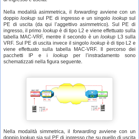
Nella modalità asimmetrica, il
forwarding
avviene con un
doppio
lookup
sul PE di ingresso e un singolo
lookup
sul
PE di uscita (da qui l’aggettivo asimmetrico). Sul PE di
ingresso, il primo
lookup
è di tipo L2 e viene effettuato sulla
tabella MAC-VRF, mentre il secondo è un
lookup
L3 sulla
VRF. Sul PE di uscita invece il singolo
lookup
è di tipo L2 e
viene effettuato sulla tabella MAC-VRF. Il percorso dei
pacchetti IP e i
lookup
per l’instradamento sono
schematizzati nella figura seguente.
Nella modalità simmetrica, il
forwarding
avviene con un
doppio
lookup
sia sul PE di ingresso che su quello di uscita