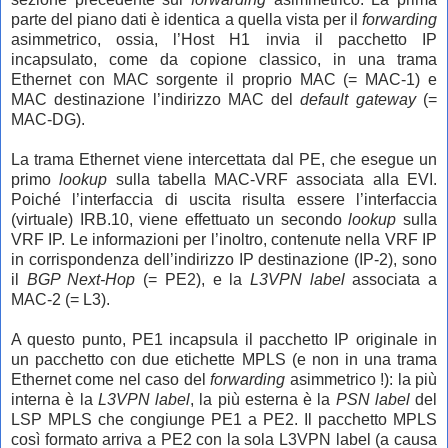
parte del piano dati è identica a quella vista per il
forwarding
asimmetrico, ossia, l’Host H1 invia il pacchetto IP
incapsulato, come da copione classico, in una trama
Ethernet con MAC sorgente il proprio MAC (= MAC-1) e
MAC destinazione l’indirizzo MAC del
default gateway
(=
MAC-DG).
La trama Ethernet viene intercettata dal PE, che esegue un
primo
lookup
sulla tabella MAC-VRF associata alla EVI.
Poiché l’interfaccia di uscita risulta essere l’interfaccia
(virtuale) IRB.10, viene effettuato un secondo
lookup
sulla
VRF IP. Le informazioni per l’inoltro, contenute nella VRF IP
in corrispondenza dell’indirizzo IP destinazione (IP-2), sono
il
BGP Next-Hop
(= PE2), e la
L3VPN label
associata a
MAC-2 (= L3).
A questo punto, PE1 incapsula il pacchetto IP originale in
un pacchetto con due etichette MPLS (e non in una trama
Ethernet come nel caso del
forwarding
asimmetrico !): la più
interna è la
L3VPN label
, la più esterna è la
PSN label
del
LSP MPLS che congiunge PE1 a PE2. Il pacchetto MPLS
così formato arriva a PE2 con la sola L3VPN label (a causa