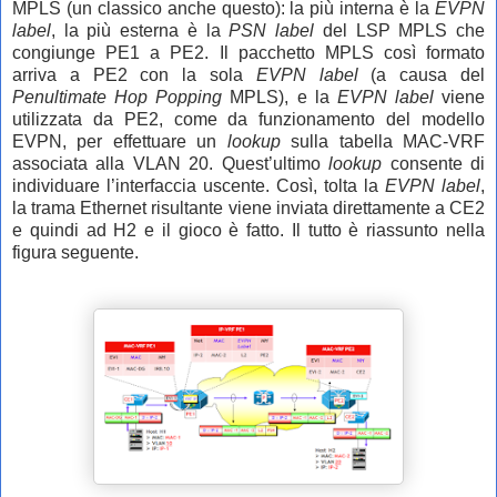
MPLS (un classico anche questo): la più interna è la
EVPN
label
, la più esterna è la
PSN label
del LSP MPLS che
congiunge PE1 a PE2. Il pacchetto MPLS così formato
arriva a PE2 con la sola
EVPN label
(a causa del
Penultimate Hop Popping
MPLS), e la
EVPN label
viene
utilizzata da PE2, come da funzionamento del modello
EVPN, per effettuare un
lookup
sulla tabella MAC-VRF
associata alla VLAN 20. Quest’ultimo
lookup
consente di
individuare l’interfaccia uscente. Così, tolta la
EVPN label
,
la trama Ethernet risultante viene inviata direttamente a CE2
e quindi ad H2 e il gioco è fatto. Il tutto è riassunto nella
figura seguente.