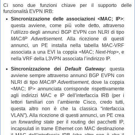
Ci sono due funzioni chiave per il supporto delle
funzionalità EVPN IRB:
Sincronizzazione delle associazioni <MAC; IP>
:
questa avviene, come più volte detto, attraverso
l’utilizzo degli annunci BGP EVPN con NLRI di tipo
MAC/IP Advertisement
. Alla ricezione di questi
annunci, un PE installa nella tabella MAC-VRF
associata a una EVI la coppia <MAC;
Next-Hop
>, e
nella VRF della L3VPN associata l’indirizzo IP.
Sincronizzazione dei
Default Gateway
: questa
avviene sempre attraverso annunci BGP EVPN con
NLRI di tipo
MAC/IP Advertisement
, dove la coppia
<MAC; IP> annunciata corrisponde rispettivamente
agli indirizzi MAC e IP dell’interfaccia IRB (per i
lettori familiari con l’ambiente Cisco, credo tutti,
questa altro non è che la classica “interfaccia
VLAN”). Alla ricezione di questi annunci, un PE crea
un
forwarding state
per il routing dei pacchetti IP,
incapsulati in trame Ethernet con MAC destinazione