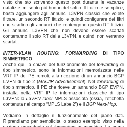
visto che sto scrivendo questo post durante le vacanze
natalizie, mi sento più buono del solito. Il trucco è semplice,
basta aggiungere agli annunci L3VPN classici che volete
filtrare, un secondo RT fittizio, e quindi configurare dei filtri
che scartino gli annunci che contengono questo RT fittizio.
Gli annunci L3VPN che non devono essere scartati
conterranno il solo RT della L3VPN, e quindi non verranno
scartati.
INTER-VLAN ROUTING
:
FORWARDING
DI TIPO
SIMMETRICO
Anche qui, la chiave del funzionamento del
forwarding
di
tipo simmetrico, sono le informazioni memorizzate nelle
VRF IP dei PE remoti, alla ricezione di un annuncio BGP
EVPN di tipo 2 (
MAC/IP Advertisement
). Nel
forwarding
di
tipo simmetrico, il PE che riceve un annuncio BGP EVPN,
installa nella VRF IP le informazioni classiche di tipo
L3VPN: la
L3VPN label
MPLS associata (ossia, l’etichetta
contenuta nel campo “MPLS Label2”) e il
BGP Next-Hop
.
Vediamo in dettaglio il funzionamento del piano dati.
Riprendiamo per semplicità lo stesso esempio visto nella
sezione precedente sul
forwarding
asimmetrico. La prima