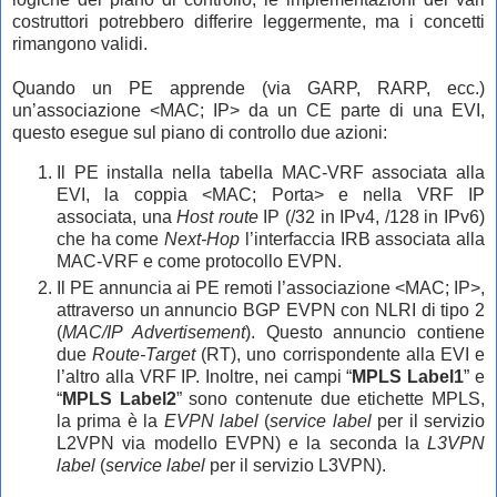
costruttori potrebbero differire leggermente, ma i concetti
rimangono validi.
Quando un PE apprende (via GARP, RARP, ecc.)
un’associazione <MAC; IP> da un CE parte di una EVI,
questo esegue sul piano di controllo due azioni:
Il PE installa nella tabella MAC-VRF associata alla
EVI, la coppia <MAC; Porta> e nella VRF IP
associata, una
Host route
IP (/32 in IPv4, /128 in IPv6)
che ha come
Next-Hop
l’interfaccia IRB associata alla
MAC-VRF e come protocollo EVPN.
Il PE annuncia ai PE remoti l’associazione <MAC; IP>,
attraverso un annuncio BGP EVPN con NLRI di tipo 2
(
MAC/IP Advertisement
). Questo annuncio contiene
due
Route-Target
(RT), uno corrispondente alla EVI e
l’altro alla VRF IP. Inoltre, nei campi “
MPLS Label1
” e
“
MPLS Label2
” sono contenute due etichette MPLS,
la prima è la
EVPN label
(
service label
per il servizio
L2VPN via modello EVPN) e la seconda la
L3VPN
label
(
service label
per il servizio L3VPN).