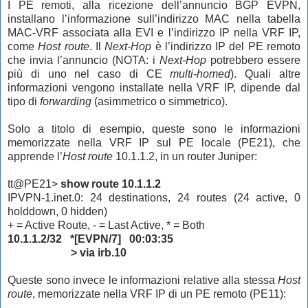
I PE remoti, alla ricezione dell’annuncio BGP EVPN,
installano l’informazione sull’indirizzo MAC nella tabella
MAC-VRF associata alla EVI e l’indirizzo IP nella VRF IP,
come
Host route
. Il
Next-Hop
è l’indirizzo IP del PE remoto
che invia l’annuncio (NOTA: i
Next-Hop
potrebbero essere
più di uno nel caso di CE
multi-homed
). Quali altre
informazioni vengono installate nella VRF IP, dipende dal
tipo di
forwarding
(asimmetrico o simmetrico).
Solo a titolo di esempio, queste sono le informazioni
memorizzate nella VRF IP sul PE locale (PE21), che
apprende l’
Host route
10.1.1.2, in un router Juniper:
tt@PE21>
show route 10.1.1.2
IPVPN-1.inet.0: 24 destinations, 24 routes (24 active, 0
holddown, 0 hidden)
+ = Active Route, - = Last Active, * = Both
10.1.1.2/32 *[EVPN/7] 00:03:35
> via irb.10
Queste sono invece le informazioni relative alla stessa
Host
route
, memorizzate nella VRF IP di un PE remoto (PE11):