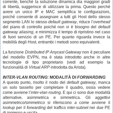
corrente, benché la soluzione dinamica dia maggiori gradi
di libertà, suggerisce di utilizzare la prima. Questo perché
avere un unico IP e MAC semplifica le configurazioni,
poiché consente di assegnare a tutti gli Host dello stesso
segmento LAN lo stesso
default gateway
, riduce l’
overhead
del piano di controllo poiché non vi è bisogno del
default
gateway aliasing
, e minimizza il tempo di ripristino nel caso
di fuori servizio di un PE. Per quanto riguarda invece la
mobilità degli Host, entrambi i metodi sono equivalenti.
La funzione
Distributed IP Anycast Gateway
non è peculiare
del modello EVPN, ma è stata introdotto anche in altre
tecnologie di tipo proprietario (vedi ad esempio la
funzionalità di
Virtual ARP
introdotta da Arista).
INTER-VLAN ROUTING
: MODALITÀ DI
FORWARDING
A questo punto, risolto il nodo del
default gateway
, manca
un solo tassello per completare il quadro, ossia vedere
come avviene l’
inter-vlan routing
. E qui ci sono due modalità
alternative, asimmetrica e simmetrica. Gli aggettivi
asimmetrico/simmetrico si riferiscono a come avviene il
lookup
per il
forwarding
del traffico
inter-subnet
nei due PE
di ingresso e uscita.