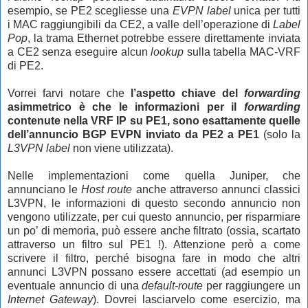
esempio, se PE2 scegliesse una
EVPN label
unica per tutti
i MAC raggiungibili da CE2, a valle dell’operazione di
Label
Pop
, la trama Ethernet potrebbe essere direttamente inviata
a CE2 senza eseguire alcun
lookup
sulla tabella MAC-VRF
di PE2.
Vorrei farvi notare che
l’aspetto chiave del
forwarding
asimmetrico è che le informazioni per il
forwarding
contenute nella VRF IP su PE1, sono esattamente quelle
dell’annuncio BGP EVPN inviato da PE2 a PE1
(solo la
L3VPN label
non viene utilizzata).
Nelle implementazioni come quella Juniper, che
annunciano le
Host route
anche attraverso annunci classici
L3VPN, le informazioni di questo secondo annuncio non
vengono utilizzate, per cui questo annuncio, per risparmiare
un po’ di memoria, può essere anche filtrato (ossia, scartato
attraverso un filtro sul PE1 !). Attenzione però a come
scrivere il filtro, perché bisogna fare in modo che altri
annunci L3VPN possano essere accettati (ad esempio un
eventuale annuncio di una
default-route
per raggiungere un
Internet Gateway
). Dovrei lasciarvelo come esercizio, ma