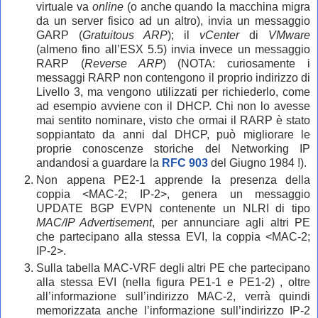
virtuale va
online
(o anche quando la macchina migra
da un server fisico ad un altro), invia un messaggio
GARP (
Gratuitous ARP
); il
vCenter
di
VMware
(almeno fino all’ESX 5.5) invia invece un messaggio
RARP (
Reverse ARP
) (NOTA: curiosamente i
messaggi RARP non contengono il proprio indirizzo di
Livello 3, ma vengono utilizzati per richiederlo, come
ad esempio avviene con il DHCP. Chi non lo avesse
mai sentito nominare, visto che ormai il RARP è stato
soppiantato da anni dal DHCP, può migliorare le
proprie conoscenze storiche del Networking IP
andandosi a guardare la
RFC 903
del Giugno 1984 !).
Non appena PE2-1 apprende la presenza della
coppia <MAC-2; IP-2>, genera un messaggio
UPDATE BGP EVPN contenente un NLRI di tipo
MAC/IP Advertisement
, per annunciare agli altri PE
che partecipano alla stessa EVI, la coppia <MAC-2;
IP-2>.
Sulla tabella MAC-VRF degli altri PE che partecipano
alla stessa EVI (nella figura PE1-1 e PE1-2) , oltre
all’informazione sull’indirizzo MAC-2, verrà quindi
memorizzata anche l’informazione sull’indirizzo IP-2