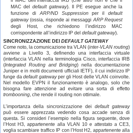
il MAC dell’interfaccia IRB (che altro non è che il
MAC del
default gateway
). Il PE esegue anche la
funzione di
ARP/ND
Suppression
per il
default
gateway
(ossia, risponde ai messaggi
ARP Request
degli Host, che richiedono l’indirizzo MAC
corrispondente all’indirizzo IP del
default gateway
).
SINCRONIZZAZIONE DEI
DEFAULT GATEWAY
Come noto, la comunicazione tra VLAN (
inter-VLAN routing
)
avviene a Livello 3, definendo una interfaccia virtuale
(interfaccia VLAN nella terminologia Cisco, interfaccia IRB
(
Integrated Routing and Bridging
) nella documentazione
Juniper e in molti documenti ufficiali IETF), il cui indirizzo IP
funge da
default gateway
per gli Host delle VLAN coinvolte.
Nel modello EVPN il funzionamento è analogo, solo che
bisogna fare attenzione ad evitare una sorta di effetto
trombooning
, che rende il routing non ottimale.
L’importanza della sincronizzazione dei
default gateway
può essere apprezzata vedendo cosa accade senza di
questa. Si consideri l’esempio nella figura seguente, dove
l’Host H3, appartenente alla VLAN 10 e attestato a CE3,
voglia scambiare traffico IP con l’Host H2, appartenente alla