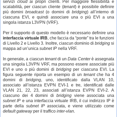
servizi
cloud
ai propri clienti. Per maggiore flessibilità e
scalabilità, per ciascun cliente (
tenant
) è possibile definire
più domini
broadcast
(o domini di
bridging
) all’interno di
ciascuna EVI, e quindi associare una o più EVI a una
singola istanza L3VPN (VRF).
Per il supporto di questo modello è necessario definire una
interfaccia virtuale IRB
, che faccia da “ponte” tra le funzioni
di Livello 2 e Livello 3. Inoltre, ciascun dominio di
bridging
si
mappa ad un’unica
subnet IP
nella VRF.
In generale, a ciascun
tenant
di un
Data Center
è assegnata
una singola L3VPN VRF, ma possono essere associate più
EVI e uno o più domini di
bridging
per ciascuna EVI. La
figura seguente riporta un esempio di un
tenant
che ha 4
domini di
bridging
, uno, identificato dalla VLAN 10,
associato all’istanza EVPN EVI-1 e tre, identificati dalle
VLAN 21, 22, 23, associati all’istanza EVPN EVI-2. A
ciascuno dei 4 domini di
bridging
viene associata una
subnet IP
e una interfaccia virtuale IRB, il cui indirizzo IP è
parte della
subnet IP
associata, e viene utilizzato come
default gateway
per il traffico
inter-vlan
.