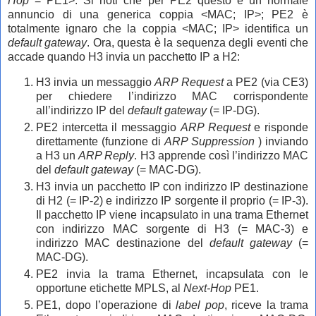
Hop
= PE1>. Si noti che per PE2 questo è un normale
annuncio di una generica coppia <MAC; IP>; PE2 è
totalmente ignaro che la coppia <MAC; IP> identifica un
default gateway
. Ora, questa è la sequenza degli eventi che
accade quando H3 invia un pacchetto IP a H2:
H3 invia un messaggio
ARP Request
a PE2 (via CE3)
per chiedere l’indirizzo MAC corrispondente
all’indirizzo IP del
default gateway
(= IP-DG).
PE2 intercetta il messaggio
ARP Request
e risponde
direttamente (funzione di
ARP
Suppression
) inviando
a H3 un
ARP Reply
. H3 apprende così l’indirizzo MAC
del
default gateway
(= MAC-DG).
H3 invia un pacchetto IP con indirizzo IP destinazione
di H2 (= IP-2) e indirizzo IP sorgente il proprio (= IP-3).
Il pacchetto IP viene incapsulato in una trama Ethernet
con indirizzo MAC sorgente di H3 (= MAC-3) e
indirizzo MAC destinazione del
default gateway
(=
MAC-DG).
PE2 invia la trama Ethernet, incapsulata con le
opportune etichette MPLS, al
Next-Hop
PE1.
PE1, dopo l’operazione di
label pop
, riceve la trama