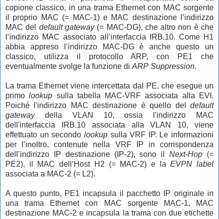
copione classico, in una trama Ethernet con MAC sorgente
il proprio MAC (= MAC-1) e MAC destinazione l’indirizzo
MAC del
default gateway
(= MAC-DG), che altro non è che
l’indirizzo MAC associato all’interfaccia IRB.10. Come H1
abbia appreso l’indirizzo MAC-DG è anche questo un
classico, utilizza il protocollo ARP, con PE1 che
eventualmente svolge la funzione di
ARP
Suppression
.
La trama Ethernet viene intercettata dal PE, che esegue un
primo
lookup
sulla tabella MAC-VRF associata alla EVI.
Poiché l'indirizzo MAC destinazione è quello del
default
gateway
della VLAN 10, ossia l'indirizzo MAC
dell'interfaccia IRB.10 associata alla VLAN 10, viene
effettuato un secondo
lookup
sulla VRF IP. Le informazioni
per l’inoltro, contenute nella VRF IP in corrispondenza
dell’indirizzo IP destinazione (IP-2), sono il
Next-Hop
(=
PE2), il MAC dell’Host H2 (= MAC-2) e la
EVPN label
associata a MAC-2 (= L2).
A questo punto, PE1 incapsula il pacchetto IP originale in
una trama Ethernet con MAC sorgente MAC-1, MAC
destinazione MAC-2 e incapsula la trama con due etichette