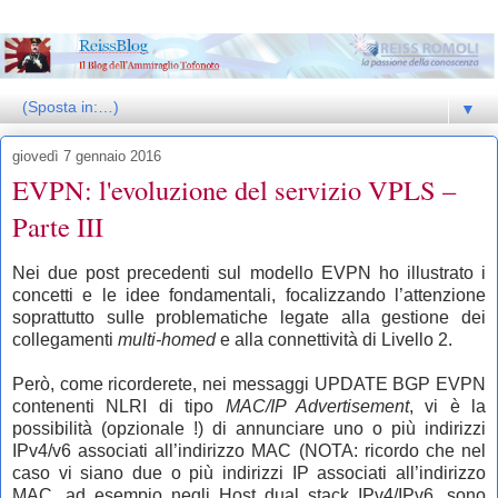
▼
giovedì 7 gennaio 2016
EVPN: l'evoluzione del servizio VPLS –
Parte III
Nei due post precedenti sul modello EVPN ho illustrato i
concetti e le idee fondamentali, focalizzando l’attenzione
soprattutto sulle problematiche legate alla gestione dei
collegamenti
multi-homed
e alla connettività di Livello 2.
Però, come ricorderete, nei messaggi UPDATE BGP EVPN
contenenti NLRI di tipo
MAC/IP Advertisement
, vi è la
possibilità (opzionale !) di annunciare uno o più indirizzi
IPv4/v6 associati all’indirizzo MAC (NOTA: ricordo che nel
caso vi siano due o più indirizzi IP associati all’indirizzo
MAC, ad esempio negli Host dual stack IPv4/IPv6, sono