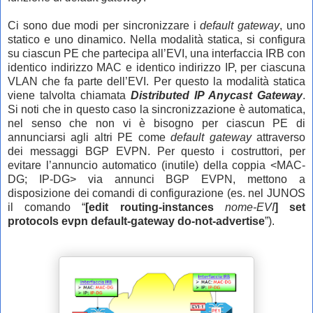
Ci sono due modi per sincronizzare i
default gateway
, uno
statico e uno dinamico. Nella modalità statica, si configura
su ciascun PE che partecipa all’EVI, una interfaccia IRB con
identico indirizzo MAC e identico indirizzo IP, per ciascuna
VLAN che fa parte dell’EVI. Per questo la modalità statica
viene talvolta chiamata
Distributed IP Anycast Gateway
.
Si noti che in questo caso la sincronizzazione è automatica,
nel senso che non vi è bisogno per ciascun PE di
annunciarsi agli altri PE come
default gateway
attraverso
dei messaggi BGP EVPN. Per questo i costruttori, per
evitare l’annuncio automatico (inutile) della coppia <MAC-
DG; IP-DG> via annunci BGP EVPN, mettono a
disposizione dei comandi di configurazione (es. nel JUNOS
il comando “
[edit routing-instances
n
ome-EVI
] set
protocols evpn default-gateway do-not-advertise
”).