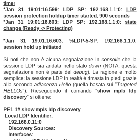
timer
*Jan 31 19:01:16.599: LDP SP: 192.168.1.1:0:
LDP
session protection holdup timer started, 900 seconds
*Jan 31 19:01:16.603: LDP SP: 192.168.1.1:0:
state
change (Ready -> Protecting)
*Jan 31 19:01:16.603: %LDP-5-SP: 192.168.1.1:0:
session hold up initiated
Si noti che non è alcuna segnalazione in
consolle
che la
sessione LDP sia andata nello stato
down
(NOTA: questa
segnalazione non è parte del
debug
). La ragione è molto
semplice: la sessione LDP in realtà è rimasta in piedi grazie
alla seconda
adiacenza Hello
(quella basata sui
"
Targeted
HELLOs
"). Rieseguendo il comando "
show mpls ldp
discovery
" si ottiene:
PE1-1# show mpls ldp discovery
Local LDP Identifier:
192.168.0.11:0
Discovery Sources:
Interfaces: