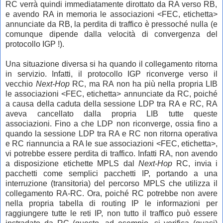
RC verrà quindi immediatamente dirottato da RA verso RB,
e avendo RA in memoria le associazioni <FEC, etichetta>
annunciate da RB, la perdita di traffico è pressoché nulla (e
comunque dipende dalla velocità di convergenza del
protocollo IGP !).
Una situazione diversa si ha quando il collegamento ritorna
in servizio. Infatti, il protocollo IGP riconverge verso il
vecchio
Next-Hop
RC, ma RA non ha più nella propria LIB
le associazioni <FEC, etichetta> annunciate da RC, poiché
a causa della caduta della sessione LDP tra RA e RC, RA
aveva cancellato dalla propria LIB tutte queste
associazioni.
Fino a che LDP non riconverge, ossia fino a
quando la sessione LDP tra RA e RC non ritorna operativa
e RC riannuncia a RA le sue associazioni <FEC, etichetta>,
vi potrebbe essere perdita di traffico. Infatti RA, non avendo
a disposizione etichette MPLS dal
Next-Hop
RC, invia i
pacchetti come semplici pacchetti IP, portando a una
interruzione (transitoria) del percorso MPLS che utilizza il
collegamento RA-RC. Ora, poiché RC potrebbe non avere
nella propria tabella di routing IP le informazioni per
raggiungere tutte le reti IP, non tutto il traffico può essere