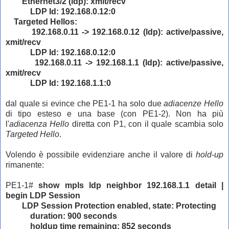
Ethernet3/2 (ldp): xmit/recv
LDP Id: 192.168.0.12:0
Targeted Hellos:
192.168.0.11 -> 192.168.0.12 (ldp): active/passive,
xmit/recv
LDP Id: 192.168.0.12:0
192.168.0.11 -> 192.168.1.1 (ldp): active/passive,
xmit/recv
LDP Id: 192.168.1.1:0
dal quale si evince che PE1-1 ha solo due
adiacenze Hello
di tipo esteso e una base (con PE1-2). Non ha più
l'
adiacenza Hello
diretta con P1, con il quale scambia solo
Targeted Hello
.
Volendo è possibile evidenziare anche il valore di
hold-up
rimanente:
PE1-1#
show mpls ldp neighbor 192.168.1.1 detail |
begin LDP Session
LDP Session Protection enabled, state: Protecting
duration: 900 seconds
holdup time remaining: 852 seconds