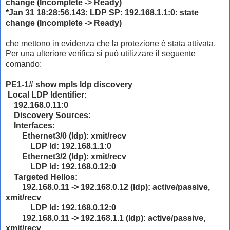
change (Incomplete -> Ready)
*Jan 31 18:28:56.143: LDP SP: 192.168.1.1:0: state
change (Incomplete -> Ready)
che mettono in evidenza che la protezione è stata attivata.
Per una ulteriore verifica si può utilizzare il seguente
comando:
PE1-1# show mpls ldp discovery
Local LDP Identifier:
192.168.0.11:0
Discovery Sources:
Interfaces:
Ethernet3/0 (ldp): xmit/recv
LDP Id: 192.168.1.1:0
Ethernet3/2 (ldp): xmit/recv
LDP Id: 192.168.0.12:0
Targeted Hellos:
192.168.0.11 -> 192.168.0.12 (ldp): active/passive,
xmit/recv
LDP Id: 192.168.0.12:0
192.168.0.11 -> 192.168.1.1 (ldp): active/passive,
xmit/recv