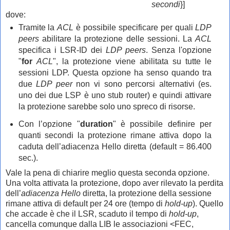
secondi
}]
dove:
Tramite la
ACL
è possibile specificare per quali
LDP
peers
abilitare la protezione delle sessioni. La
ACL
specifica i LSR-ID dei
LDP peers
. Senza l'opzione
"
for
ACL
", la protezione viene abilitata su tutte le
sessioni LDP. Questa opzione ha senso quando tra
due
LDP peer
non vi sono percorsi alternativi (es.
uno dei due LSP è uno stub router) e quindi attivare
la protezione sarebbe solo uno spreco di risorse.
Con l’opzione "
duration
" è possibile definire per
quanti secondi la protezione rimane attiva dopo la
caduta dell’adiacenza Hello diretta (default = 86.400
sec.).
Vale la pena di chiarire meglio questa seconda opzione.
Una volta attivata la protezione, dopo aver rilevato la perdita
dell’
adiacenza Hello
diretta, la protezione della sessione
rimane attiva di default per 24 ore (tempo di
hold-up
). Quello
che accade è che il LSR, scaduto il tempo di
hold-up
,
cancella comunque dalla LIB le associazioni <FEC,