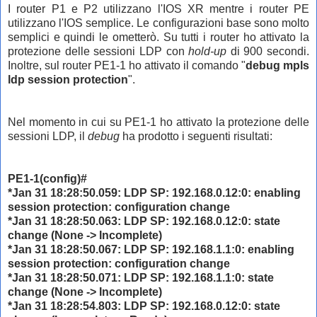
I router P1 e P2 utilizzano l'IOS XR mentre i router PE
utilizzano l'IOS semplice. Le configurazioni base sono molto
semplici e quindi le ometterò. Su tutti i router ho attivato la
protezione delle sessioni LDP con
hold-up
di 900 secondi.
Inoltre, sul router PE1-1 ho attivato il comando "
debug mpls
ldp session protection
".
Nel momento in cui su PE1-1 ho attivato la protezione delle
sessioni LDP, il
debug
ha prodotto i seguenti risultati:
PE1-1(config)#
*Jan 31 18:28:50.059: LDP SP: 192.168.0.12:0: enabling
session protection: configuration change
*Jan 31 18:28:50.063: LDP SP: 192.168.0.12:0: state
change (None -> Incomplete)
*Jan 31 18:28:50.067: LDP SP: 192.168.1.1:0: enabling
session protection: configuration change
*Jan 31 18:28:50.071: LDP SP: 192.168.1.1:0: state
change (None -> Incomplete)
*Jan 31 18:28:54.803: LDP SP: 192.168.0.12:0: state