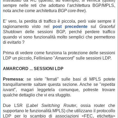
instradato da RC (questo, ad esempio, si verifica (quasi)
sempre nelle reti che adottano l’architettura BGP/MPLS,
nota anche come architettura
BGP core-free
).
E' vero, la perdita di traffico è piccola, però vale sempre il
ragionamento visto nel
post precedente
sul
Graceful
Shutdown
delle sessioni BGP, perché perdere traffico
quando vi sono funzionalità molto semplici che permettono
di evitarlo ?
Prima di vedere come funziona la protezione delle sessioni
LDP un piccolo, Felliniano "
Amarcord
" sulle sessioni LDP.
AMARCORD ... SESSIONI LDP
Premessa
: se siete "ferrati" sulle basi di MPLS potete
tranquillamente saltare questa sezione. Anche se "
repetita
iuvant
", magari leggetela comunque, potreste trovare
qualche dettaglio che vi era sfuggito.
Due LSR (
Label Switching Router
, ossia router che
supportano le funzionalità MPLS) che utilizzano il protocollo
LDP per lo scambio di associazioni <FEC, etichetta>