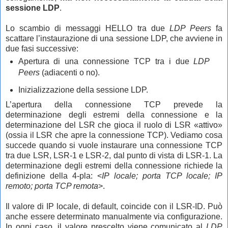
sessione LDP
.
Lo scambio di messaggi HELLO tra due
LDP Peers
fa
scattare l’instaurazione di una sessione LDP, che avviene in
due fasi successive:
Apertura di una connessione TCP tra i due
LDP
Peers
(adiacenti o no).
Inizializzazione della sessione LDP.
L’apertura della connessione TCP prevede la
determinazione degli estremi della connessione e la
determinazione del LSR che gioca il ruolo di LSR «attivo»
(ossia il LSR che apre la connessione TCP).
Vediamo cosa
succede quando si vuole instaurare una connessione TCP
tra due LSR, LSR-1 e LSR-2, dal punto di vista di LSR-1. La
determinazione degli estremi della connessione richiede la
definizione della 4-pla: <
IP locale; porta TCP locale; IP
remoto; porta TCP remota
>.
Il valore di IP locale, di default, coincide con il LSR-ID. Può
anche essere determinato manualmente via configurazione.
In ogni caso, il valore prescelto viene comunicato al
LDP