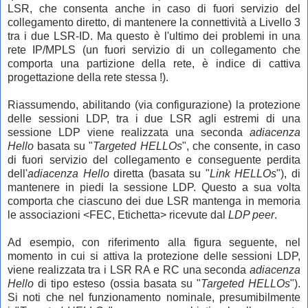
LSR, che consenta anche in caso di fuori servizio del
collegamento diretto, di mantenere la connettività a Livello 3
tra i due LSR-ID. Ma questo è l'ultimo dei problemi in una
rete IP/MPLS (un fuori servizio di un collegamento che
comporta una partizione della rete, è indice di cattiva
progettazione della rete stessa !).
Riassumendo, abilitando (via configurazione) la protezione
delle sessioni LDP, tra i due LSR agli estremi di una
sessione LDP viene realizzata una seconda
adiacenza
Hello
basata su "
Targeted HELLOs
", che consente, in caso
di fuori servizio del collegamento e conseguente perdita
dell'
adiacenza Hello
diretta (basata su
"
Link HELLOs
"), di
mantenere in piedi la sessione LDP. Questo a sua volta
comporta che ciascuno dei due LSR mantenga in memoria
le associazioni <FEC, Etichetta> ricevute dal
LDP peer
.
Ad esempio, con riferimento alla figura seguente, nel
momento in cui si attiva la protezione delle sessioni LDP,
viene realizzata tra i LSR RA e RC una seconda
adiacenza
Hello
di tipo esteso (ossia basata su
"
Targeted HELLOs
").
Si noti che nel funzionamento nominale, presumibilmente