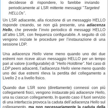
decidesse di rispondere, lo farebbe inviando
periodicamente al LSR mittente messaggi "
Targeted
HELLOs"
.
Un LSR adiacente, alla ricezione di un messaggio HELLO
risponde creando, se non già presente, una
adiacenza
Hello
, che prevede l’invio periodico di messaggi HELLO
all’altro LSR, con frequenza configurabile. A seguito di ciò
vengono iniziate le procedure per l’instaurazione di una
sessione LDP.
Una
adiacenza Hello
viene meno quando uno dei due
estremi non riceve alcun messaggio HELLO per un tempo
pari al valore (configurabile) di "
Hello Holdtime"
.
Nel caso di
LDP peers
adiacenti, l’
adiacenza Hello
viene meno quando
uno dei due estremi rileva la perdita del collegamento a
Livello 2 o a livello fisico.
Quando due LSR sono (direttamente) connessi con più
collegamenti fisici, vengono instaurate più
adiacenze Hello
,
una su ciascun collegamento. In questo caso il fuori servizio
di una interfaccia provoca la caduta dell’
adiacenza Hello
sul
collegamento,
ma non necessariamente la caduta della