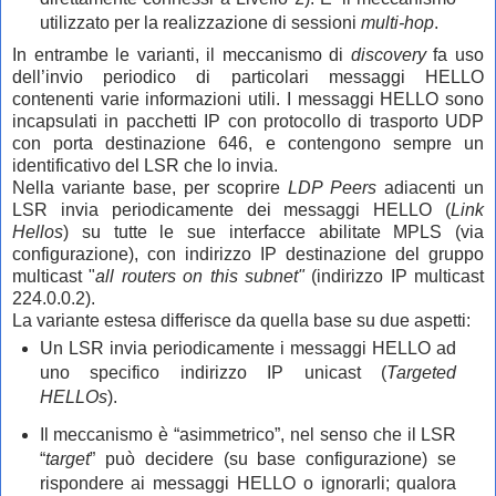
utilizzato per la realizzazione di sessioni
multi
-hop
.
In entrambe le varianti, il meccanismo di
discovery
fa uso
dell’invio periodico di particolari messaggi HELLO
contenenti varie informazioni utili. I messaggi HELLO sono
incapsulati in pacchetti IP con protocollo di trasporto UDP
con porta destinazione 646, e contengono sempre un
identificativo del LSR che lo invia.
Nella variante base, per scoprire
LDP Peers
adiacenti un
LSR invia periodicamente dei messaggi HELLO (
Link
Hellos
) su tutte le sue interfacce abilitate MPLS (via
configurazione), con indirizzo IP destinazione del gruppo
multicast "
all routers on this subnet"
(indirizzo IP multicast
224.0.0.2).
La variante estesa differisce da quella base su due aspetti:
Un LSR invia periodicamente i messaggi HELLO ad
uno specifico indirizzo IP unicast (
Targeted
HELLOs
).
Il meccanismo è “asimmetrico”, nel senso che il LSR
“
target
” può decidere (su base configurazione) se
rispondere ai messaggi HELLO o ignorarli; qualora