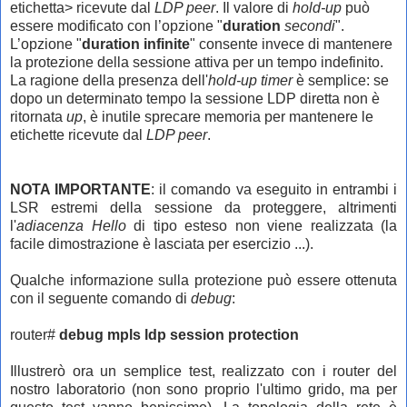
etichetta> ricevute dal
LDP peer
. Il valore di
hold-up
può
essere modificato con l’opzione "
duration
secondi
".
L’opzione "
duration infinite
" consente invece di mantenere
la protezione della sessione attiva per un tempo indefinito.
La ragione della presenza dell'
hold-up timer
è semplice: se
dopo un determinato tempo la sessione LDP diretta non è
ritornata
up
, è inutile sprecare memoria per mantenere le
etichette ricevute dal
LDP peer
.
NOTA IMPORTANTE
: il comando va eseguito in entrambi i
LSR estremi della sessione da proteggere, altrimenti
l'
adiacenza Hello
di tipo esteso non viene realizzata (la
facile dimostrazione è lasciata per esercizio ...).
Qualche informazione sulla protezione può essere ottenuta
con il seguente comando di
debug
:
router#
debug mpls ldp session protection
Illustrerò ora un semplice test, realizzato con i router del
nostro laboratorio (non sono proprio l'ultimo grido, ma per