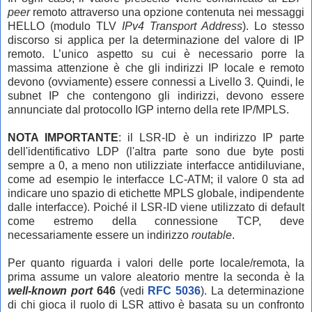
peer
remoto attraverso una opzione contenuta nei messaggi
HELLO (modulo TLV
IPv4 Transport Address
). Lo stesso
discorso si applica per la determinazione del valore di IP
remoto. L’unico aspetto su cui è necessario porre la
massima attenzione è che gli indirizzi IP locale e remoto
devono (ovviamente) essere connessi a Livello 3. Quindi, le
subnet IP che contengono gli indirizzi, devono essere
annunciate dal protocollo IGP interno della rete IP/MPLS.
NOTA IMPORTANTE
: il LSR-ID è un indirizzo IP parte
dell'identificativo LDP (l'altra parte sono due byte posti
sempre a 0, a meno non utilizziate interfacce antidiluviane,
come ad esempio le interfacce LC-ATM; il valore 0 sta ad
indicare uno spazio di etichette MPLS globale, indipendente
dalle interfacce). Poiché il LSR-ID viene utilizzato di default
come estremo della connessione TCP, deve
necessariamente essere un indirizzo
routable
.
Per quanto riguarda i valori delle porte locale/remota, la
prima assume un valore aleatorio mentre la seconda è la
well-known port
646
(vedi
RFC 5036
).
La determinazione
di chi gioca il ruolo di LSR attivo è basata su un confronto