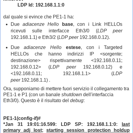
LDP Id: 192.168.1.1:0
dal quale si evince che PE1-1 ha:
Due
adiacenze Hello
base
, con i Link HELLOs
ricevuti sulle interfacce Eth3/0 (
LDP peer
192.168.1.1) e Eth3/2
(
LDP peer
192.168.0.12).
Due
adiacenze
Hello
estese
, con i Targeted
HELLOs che hanno indirizzi IP <sorgente;
destinazione> rispettivamente <192.168.0.11;
192.168.0.12> (
LDP peer
192.168.0.12) e
<192.168.0.11; 192.168.1.1> (
LDP
peer
192.168.1.1) .
Ora, supponiamo di mettere fuori servizio il collegamento tra
PE1-1 e P1 (con un banale
shutdown
dell'interfaccia
Eth3/0). Questo è il risultato del
debug
:
PE1-1(config-if)#
*Jan 31 19:01:16.599: LDP SP: 192.168.1.1:0:
last
primary adj lost
;
starting session protection holdup