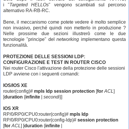
i
"
Targeted HELLOs
" vengono scambiati sul percorso
alternativo RA-RB-RC.
Bene, il meccanismo come potete vedere è molto semplice
non invasivo, perché quindi non metterlo in produzione ?
Nelle prossime due sezioni illustrerò come le due
tecnologie "principe" del
networking
implementano questa
funzionalità.
PROTEZIONE DELLE SESSIONI LDP:
CONFIGURAZIONE E TEST IN ROUTER CISCO
Nei router Cisco l'attivazione della protezione delle sessioni
LDP avviene con i seguenti comandi:
IOS/IOS XE
router(config)#
mpls ldp
session protection
[
for
ACL
]
[
duration
{
infinite
|
secondi
}]
IOS XR
RP/0/RP0/CPU0:router(config)#
mpls ldp
RP/0/RP0/CPU0:router(config-ldp)#
session protection
[
for
ACL
] [
duration
{
infinite
|