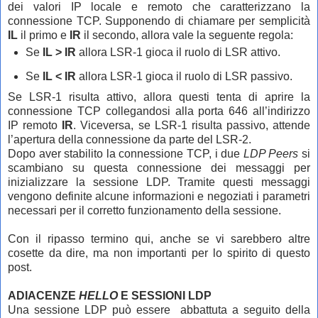
dei valori IP locale e remoto che caratterizzano la
connessione TCP. Supponendo di chiamare per semplicità
IL
il primo e
IR
il secondo, allora vale la seguente regola:
Se
IL > IR
allora LSR-1 gioca il ruolo di LSR attivo.
Se
IL < IR
allora LSR-1 gioca il ruolo di LSR passivo.
Se LSR-1 risulta attivo, allora questi tenta di aprire la
connessione TCP collegandosi alla porta 646 all’indirizzo
IP remoto
IR
. Viceversa, se LSR-1 risulta passivo, attende
l’apertura della connessione da parte del LSR-2.
Dopo aver stabilito la connessione TCP, i due
LDP Peers
si
scambiano su questa connessione dei messaggi per
inizializzare la sessione LDP.
Tramite questi messaggi
vengono definite alcune informazioni e negoziati i parametri
necessari per il corretto funzionamento della sessione.
Con il ripasso termino qui, anche se vi sarebbero altre
cosette da dire, ma non importanti per lo spirito di questo
post.
ADIACENZE
HELLO
E SESSIONI LDP
Una sessione LDP può essere abbattuta a seguito della