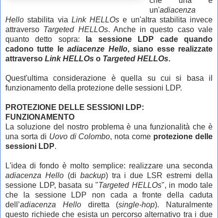
che una è
un'
adiacenza
Hello
stabilita via
Link HELLOs
e un'altra stabilita invece
attraverso
Targeted
HELLOs
. Anche in questo caso vale
quanto detto sopra:
la sessione LDP cade quando
cadono tutte le
adiacenze Hello
, siano esse realizzate
attraverso
Link HELLOs
o
Targeted HELLOs
.
Quest'ultima considerazione è quella su cui si basa il
funzionamento della protezione delle sessioni LDP.
PROTEZIONE DELLE SESSIONI LDP:
FUNZIONAMENTO
La soluzione del nostro problema è una funzionalità che è
una sorta di
Uovo di Colombo
, nota come
protezione delle
sessioni LDP
.
L'idea di fondo è molto semplice: realizzare una seconda
adiacenza Hello
(di
backup
) tra i due LSR estremi della
sessione LDP, basata su "
Targeted HELLOs
", in modo tale
che la sessione LDP non cada a fronte della caduta
dell’
adiacenza Hello
diretta (
single-hop
). Naturalmente
questo richiede che esista un percorso alternativo tra i due