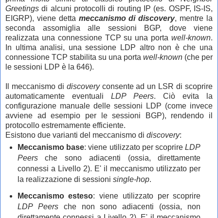
Greetings
di alcuni protocolli di routing IP (es. OSPF, IS-IS,
EIGRP), viene detta
meccanismo di discovery
, mentre la
seconda assomiglia alle sessioni BGP, dove viene
realizzata una connessione TCP su una porta
well-known
.
In ultima analisi, una sessione LDP altro non è che una
connessione TCP stabilita su una porta
well-known
(che per
le sessioni LDP è la 646).
Il meccanismo di
discovery
consente ad un LSR di scoprire
automaticamente eventuali
LDP Peers
. Ciò evita la
configurazione manuale delle sessioni LDP (come invece
avviene ad esempio per le sessioni BGP), rendendo il
protocollo estremamente efficiente.
Esistono due varianti del meccanismo di
discovery
:
Meccanismo base
: viene utilizzato per scoprire
LDP
Peers
che sono adiacenti (ossia, direttamente
connessi a Livello 2). E' il meccanismo utilizzato per
la realizzazione di sessioni
single-hop
.
Meccanismo esteso
: viene utilizzato per scoprire
LDP Peers
che non sono adiacenti (ossia, non
direttamente connessi a Livello 2). E' il meccanismo