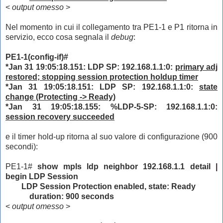
<
output omesso
>
Nel momento in cui il
collegamento tra PE1-1 e P1 ritorna in
servizio, ecco cosa segnala il
debug
:
PE1-1(config-if)#
*Jan 31 19:05:18.151: LDP SP: 192.168.1.1:0:
primary adj
restored; stopping session protection holdup timer
*Jan 31 19:05:18.151: LDP SP: 192.168.1.1:0:
state
change (Protecting -> Ready)
*Jan 31 19:05:18.155: %LDP-5-SP: 192.168.1.1:0:
session recovery succeeded
e il timer hold-up ritorna al suo valore di configurazione (900
secondi):
PE1-1#
show mpls ldp neighbor 192.168.1.1 detail |
begin LDP Session
LDP Session Protection enabled, state: Ready
duration: 900 seconds
<
output omesso
>